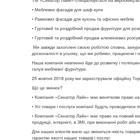
ТМ «Сенатор Лайн»-спеціалізується на виробництві
• Меблевих фасадів для шаф-купе
• Рамкових фасадів для кухонь та офісних меблів
• Гуртовий та роздрібний продаж фурнітури для роз
• Гуртовий та роздрібний продаж алюмінієвих розсу
Ми завжди захоплені своєю роботою сповна, занурюю
досконалості в усьому, що ми робимо, працюючи і н
Наша компанія невпинно йде до розвитку і поліпшенн
галузі меблевої фурнітури.
25 жовтня 2018 року ми зареєстрували офіційну Торг
Що це змінює?
• Компанія «Сенатор Лайн» має виняткове право на 
• Усі товари і послуги компанії будуть проводитися
• Компанія «Сенатор Лайн» має право на повний конт
продукції, інтернеті, в ЗМІ, при виконанні робіт або 
Для наших клієнтів мало що зміниться-якість товарі
гарантію якості наших товарів і послуг.