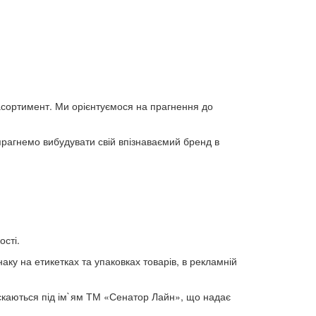
асортимент. Ми орієнтуємося на прагнення до
 прагнемо вибудувати свій впізнаваємий бренд в
ості.
ку на етикетках та упаковках товарів, в рекламній
пускаються під ім`ям ТМ «Сенатор Лайн», що надає