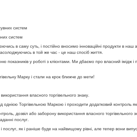
:
сувних систем
вних систем
чись в саму суть, і постійно вносимо інноваційні продукти в наш 
асолоджуючись в той же час - це наш спосіб життя.
ю показників у роботі з клієнтами. Ми дбаємо про власний імідж і
івельну Марку і стали на крок ближче до мети!
використання власного торгівельного знаку.
 під однією Торгівельною Маркою і проходити додатковий контроль як
роль, дозвіл або заборону використання власного торгівельного зна
наданні послуг.
в і послуг, як і раніше буде на найвищому рівні, але тепер вони ви